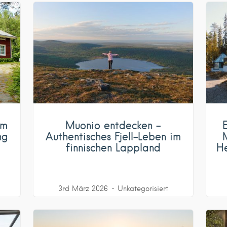
am
Muonio entdecken –
ng
Authentisches Fjell-Leben im
finnischen Lappland
H
3rd März 2026
Unkategorisiert