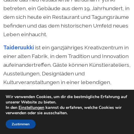
betreten, ein Gebäude aus dem 19. Jahrhundert, in
dem sich heute ein Restaurant und Tagungsräume
befinden und das dem historischen Umfeld neues
Leben einhaucht.
Taideruukki
ist ein ganzjähriges Kreativzentrum in
einer alten Fabrik, in dem Tradition und Innovation
aufeinandertreffen. Gäste können Künstlerateliers,
Ausstellungen, Designläden und
Kulturveranstaltungen in einer lebendigen,
unmittelbar erlebbaren Umgebung entdecken.
Wir verwenden Cookies, um dir die bestmögliche Erfahrung auf
unserer Website zu bieten.
Das Kulturgebiet Ankkapurha
lädt dazu ein, Alvar
In den
Einstellungen
kannst du erfahren, welche Cookies wir
Aaltos Architektur, lokale Museumsausstellungen
verwenden oder sie ausschalten.
und ruhige Flusslandschaften zu erkunden. Einst
Zustimmen
ein bedeutendes Industriezentrum, ist es heute ein