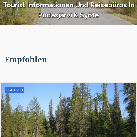
Tourist Informationen Und Reisebüros In
Pudasjärvi & Syöte
Empfohlen
FEATURED