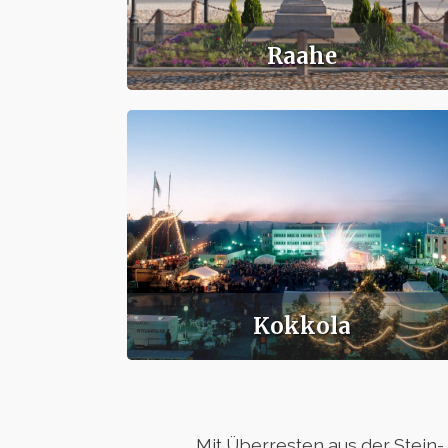
Raahe
Kokkola
Mit Überresten aus der Stein