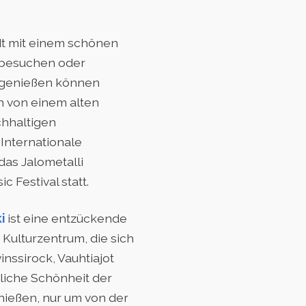
dt mit einem schönen
 besuchen oder
e genießen können
ch von einem alten
chhaltigen
 Internationale
das Jalometalli
c Festival statt.
i
ist eine entzückende
Kulturzentrum, die sich
nssirock, Vauhtiajot
liche Schönheit der
ießen, nur um von der