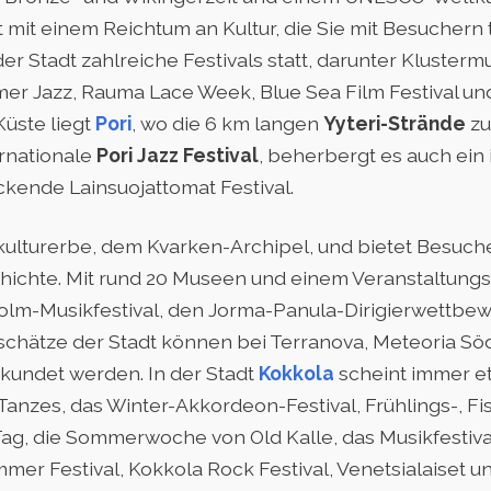
 mit einem Reichtum an Kultur, die Sie mit Besuchern 
er Stadt zahlreiche Festivals statt, darunter Klusterm
mer Jazz, Rauma Lace Week, Blue Sea Film Festival u
Küste liegt
Pori
, wo die 6 km langen
Yyteri-Strände
zu
ernationale
Pori
Jazz Festival
, beherbergt es auch ein 
ckende Lainsuojattomat Festival.
lturerbe, dem Kvarken-Archipel, und bietet Besuche
hichte. Mit rund 20 Museen und einem Veranstaltungs
holm-Musikfestival, den Jorma-Panula-Dirigierwettbe
rschätze der Stadt können bei Terranova, Meteoria S
rkundet werden. In der Stadt
Kokkola
scheint immer et
es Tanzes, das Winter-Akkordeon-Festival, Frühlings-, 
g, die Sommerwoche von Old Kalle, das Musikfestival
er Festival, Kokkola Rock Festival, Venetsialaiset u