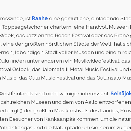
reswinde, ist
Raahe
eine gemütliche, einladende Sta
en Toppsegelschoner chartern, eine Handvoll Museen
c Week, das Jazz on the Beach Festival oder das Brah
u
, eine der größten nördlichen Städte der Welt, hat si
nen, lebendigen Stadt voller Museen und einem rei
Oulu finden unter anderem ein Musikvideofestival, das
stival Qstock, das Jalometalli Metal Music Festival und 
sh Music, das Oulu Music Festival und das Oulunsalo Musi
estfinnlands sind nicht weniger interessant.
Seinäjok
t zahlreichen Museen und dem von Aalto entworfenen 
erbergt 3 der größten Musikfestivals des Landes; Provi
sten Besucher von Kankaanpää kommen, um die natür
jankangas und die Naturpfade um sie herum zu gen