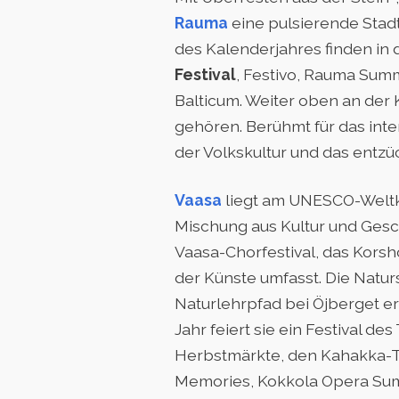
Rauma
eine pulsierende Stadt
des Kalenderjahres finden in d
Festival
, Festivo, Rauma Sum
Balticum. Weiter oben an der 
gehören. Berühmt für das int
der Volkskultur und das entzü
Vaasa
liegt am UNESCO-Weltku
Mischung aus Kultur und Gesc
Vaasa-Chorfestival, das Kors
der Künste umfasst. Die Natu
Naturlehrpfad bei Öjberget e
Jahr feiert sie ein Festival d
Herbstmärkte, den Kahakka-Ta
Memories, Kokkola Opera Summ