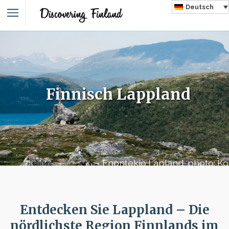
Deutsch
Finnisch Lappland
Enontekiö Lapland photo: Ko
Collective
Entdecken Sie Lappland – Die
nördlichste Region Finnlands im