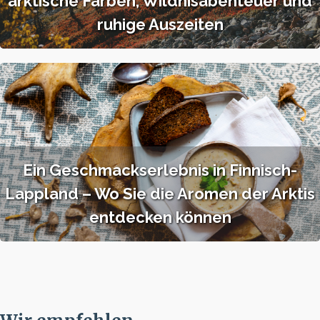
arktische Farben, Wildnisabenteuer und
ruhige Auszeiten
Ein Geschmackserlebnis in Finnisch-
Lappland – Wo Sie die Aromen der Arktis
entdecken können