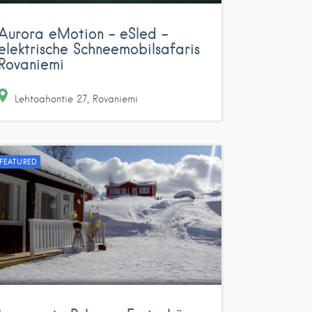
Aurora eMotion – eSled –
elektrische Schneemobilsafaris
Rovaniemi
Lehtoahontie
27
Rovaniemi
FEATURED