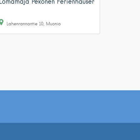
Lomamaja Pekonen Ferienhäuser
Lahenrannantie
10
Muonio