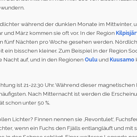
ewundern.
lichter während der dunklen Monate im Mittwinter, 
 und März kommen sie oft vor. In der Region
Kilpisjär
an fünf Nächten pro Woche gesehen werden. Nördlich
eit ein bisschen kleiner. Zum Beispiel in der Region S
e Nacht auf, und in den Regionen
Oulu
und
Kuusamo
htung ist 21-22.30 Uhr. Während dieser magnetischen 
äufigsten. Nach Mitternacht ist werden die Erschein
ät schon unter 50 %.
len Lichter? Finnen nennen sie ‚Revontulet‘, Fuchsfeu
hter, wenn ein Fuchs den Fjälls entlangläuft und mit
 in den Schnee schlägt. Einer weiteren Legende nac