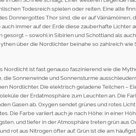
mlischen Todesreich spielen oder reiten. Eine alte fin
r des Donnergottes Thor sind, die er auf Väinämöinen,
 auch immer auf der Erde diese zauberhafte Lichter 
 gesorgt – sowohl in Sibirien und Schottland als auch
then über die Nordlichter beinahe so zahlreich wie
s Nordlicht ist fast genauso faszinierend wie die Myth
n, die Sonnenwinde und Sonnensturme ausschleuder
hen Nordlichter. Die elektrisch geladene Teilchen – E
oleküle der Erdatmosphäre zum Leuchten an. Die Far
en Gasen ab. Oxygen sendet grünes und rotes Licht 
es. Die Farbe variiert auch je nach Höhe: in einer Hö
igsten, und tiefer in der Atmosphäre treten grün aus 
und rot aus Nitrogen öfter auf. Grün ist die am häufigs