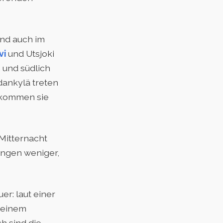
und auch im
vi
und Utsjoki
 und südlich
odankylä treten
kommen sie
Mitternacht
ungen weniger,
er: laut einer
 seinem
h sind die