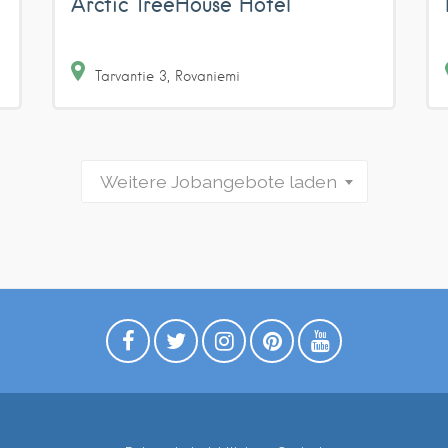
Arctic TreeHouse Hotel
Tarvantie
3
Rovaniemi
Weitere Jobangebote laden