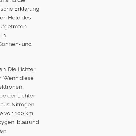
nische Erklärung
 den Held des
aufgetreten
 in
 Sonnen- und
en. Die Lichter
n. Wenn diese
lektronen,
be der Lichter
aus; Nitrogen
he von 100 km
Oxygen, blau und
ten