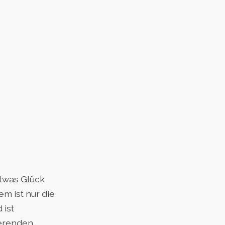
etwas Glück
em ist nur die
 ist
ierenden