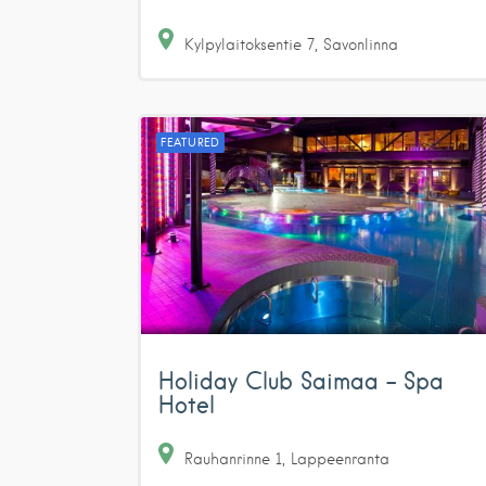
Kylpylaitoksentie
7
Savonlinna
FEATURED
Holiday Club Saimaa – Spa
Hotel
Rauhanrinne
1
Lappeenranta