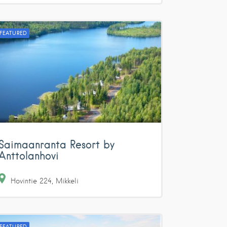
FEATURED
Saimaanranta Resort by
Anttolanhovi
Hovintie
224
Mikkeli
FEATURED