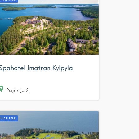
Spahotel Imatran Kylpylä
Purjekuja
2
FEATURED