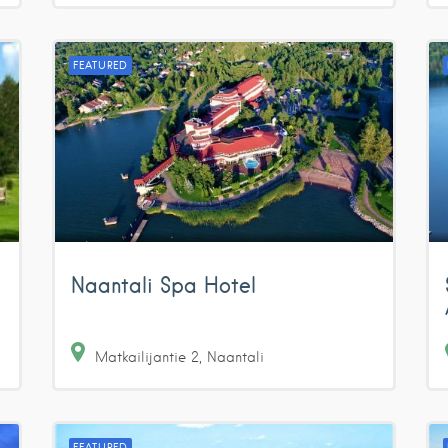
FEATURED
Naantali Spa Hotel
Matkailijantie
2
Naantali
FEATURED