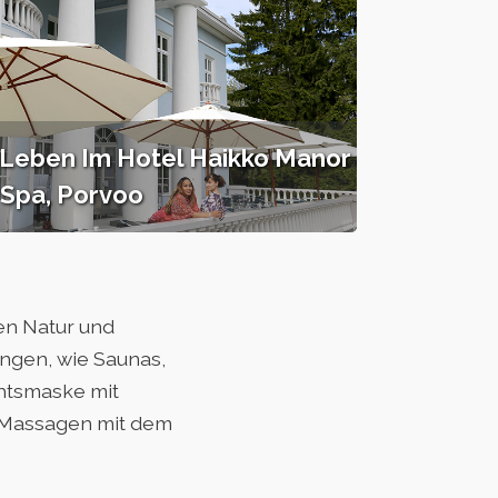
 Leben Im Hotel Haikko Manor
 Spa, Porvoo
len Natur und
ngen, wie Saunas,
htsmaske mit
d Massagen mit dem