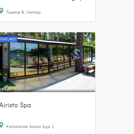
Tasetie
8
Vantaa
FEATURED
Airisto Spa
Kalastavan kissan kuja
1