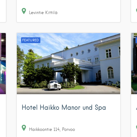
Levintie
Kittilä
FEATURED
Hotel Haikko Manor und Spa
Haikkoontie
114
Porvoo