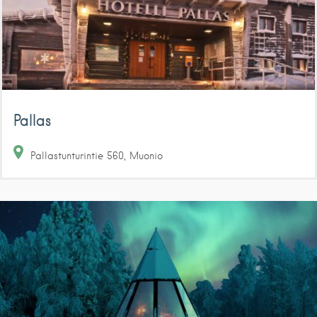
Pallas
Pallastunturintie
560
Muonio