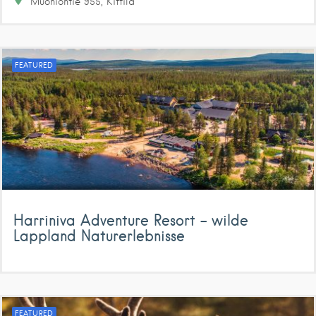
Muoniontie
955
Kittilä
FEATURED
Harriniva Adventure Resort – wilde
Lappland Naturerlebnisse
FEATURED