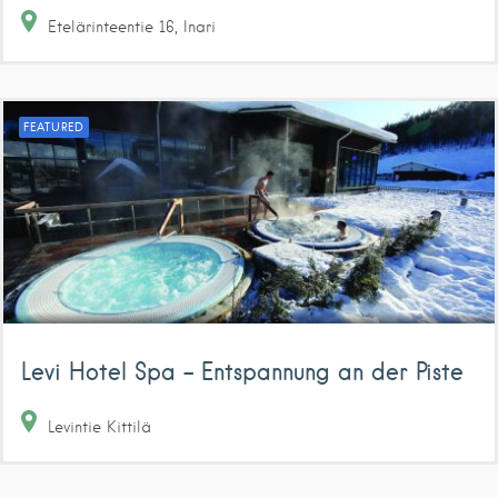
Etelärinteentie
16
Inari
FEATURED
Levi Hotel Spa – Entspannung an der Piste
Levintie
Kittilä