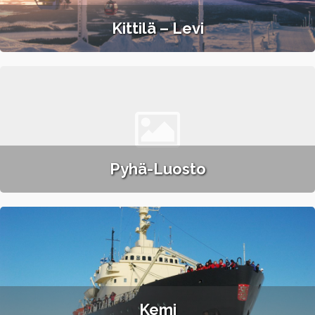
Kittilä – Levi
Pyhä-Luosto
Kemi