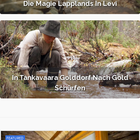
Die Magie Lapplands In Levi
In Tankavaara Golddorf Nach Gold
Schürfen
FEATURED