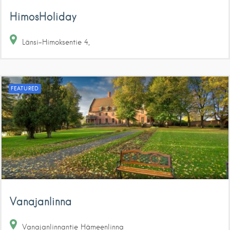
HimosHoliday
Länsi-Himoksentie
4
FEATURED
Vanajanlinna
Vanajanlinnantie
Hämeenlinna