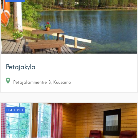
Petäjäkylä
Petäjälammentie
6
Kuusamo
FEATURED