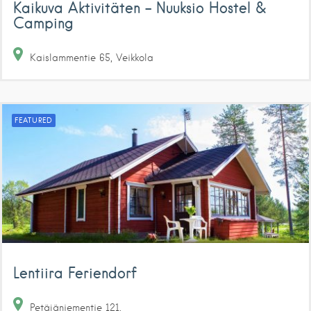
Kaikuva Aktivitäten – Nuuksio Hostel &
Camping
Kaislammentie
65
Veikkola
FEATURED
Lentiira Feriendorf
Petäjäniementie
121