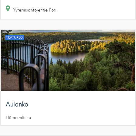
Yyterinsantojentie
Pori
FEATURED
Aulanko
Hämeenlinna