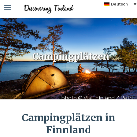
Deutsch
Campingplätzen
photo © Visit Finland / Petri
Jauhiainen / Vastavalo
Campingplätzen in
Finnland