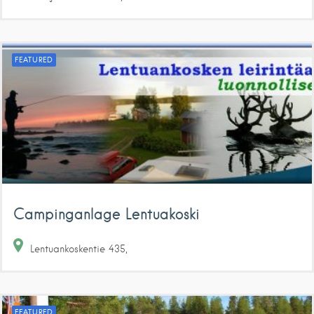
FEATURED
Campinganlage Lentuakoski
Lentuankoskentie
435
FEATURED