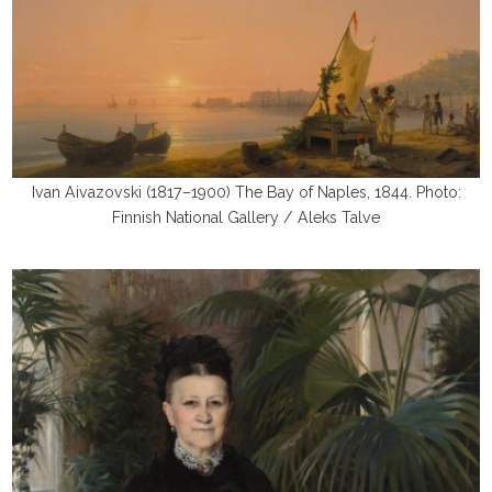
Ivan Aivazovski (1817–1900) The Bay of Naples, 1844. Photo:
Finnish National Gallery / Aleks Talve