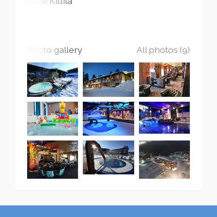
Levintie
Kittilä
Photo gallery
All photos (9)