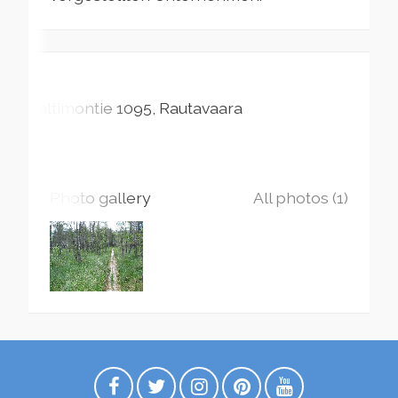
Valtimontie
1095
Rautavaara
Photo gallery
All photos (1)