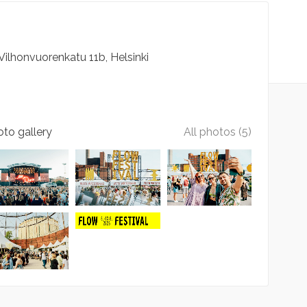
Vilhonvuorenkatu
11b
Helsinki
to gallery
All photos (5)