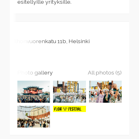
esitellyille yrityksille.
Vilhonvuorenkatu
11b
Helsinki
Photo gallery
All photos (5)