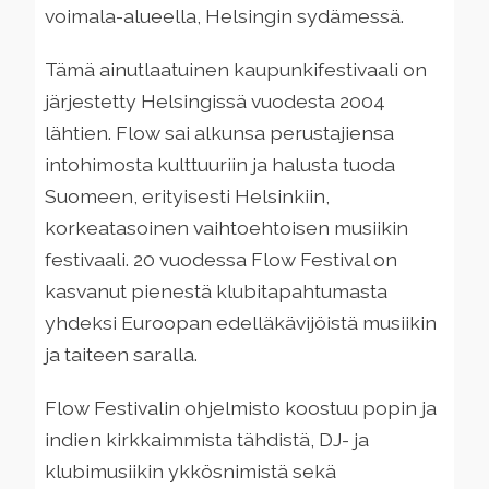
voimala-alueella, Helsingin sydämessä.
Tämä ainutlaatuinen kaupunkifestivaali on
järjestetty Helsingissä vuodesta 2004
lähtien. Flow sai alkunsa perustajiensa
intohimosta kulttuuriin ja halusta tuoda
Suomeen, erityisesti Helsinkiin,
korkeatasoinen vaihtoehtoisen musiikin
festivaali. 20 vuodessa Flow Festival on
kasvanut pienestä klubitapahtumasta
yhdeksi Euroopan edelläkävijöistä musiikin
ja taiteen saralla.
Flow Festivalin ohjelmisto koostuu popin ja
indien kirkkaimmista tähdistä, DJ- ja
klubimusiikin ykkösnimistä sekä