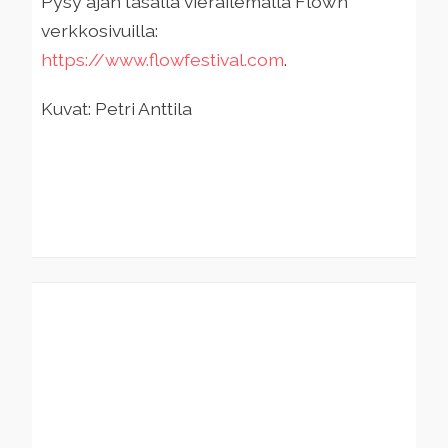
Pysy ajan tasalla vierailemalla Flow’n
verkkosivuilla:
https://www.flowfestival.com
.
Kuvat: Petri Anttila