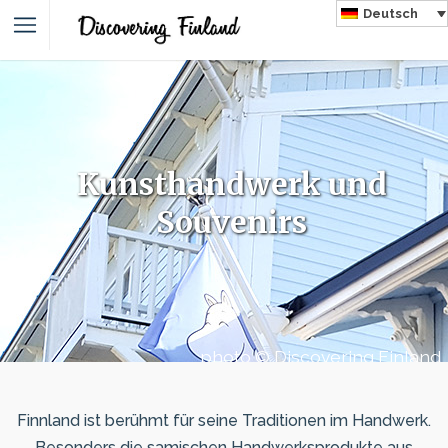
Deutsch
Kunsthandwerk und
Souvenirs
photo © Discovering Finland
Finnland ist berühmt für seine Traditionen im Handwerk.
Besonders die samischen Handwerksprodukte aus