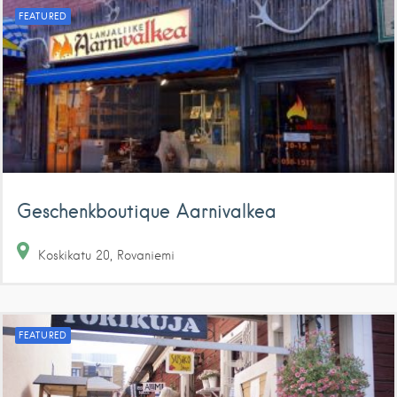
FEATURED
Geschenkboutique Aarnivalkea
Koskikatu
20
Rovaniemi
FEATURED