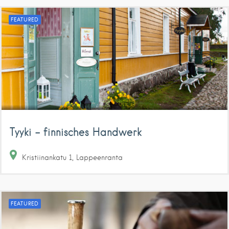
FEATURED
Tyyki – finnisches Handwerk
Kristiinankatu
1
Lappeenranta
FEATURED