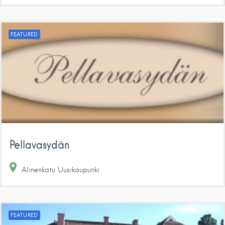
FEATURED
Pellavasydän
Alinenkatu
Uusikaupunki
FEATURED