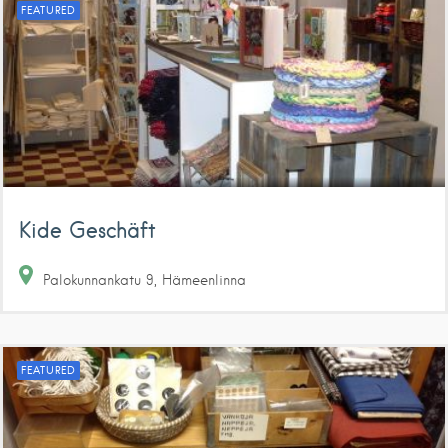
FEATURED
Kide Geschäft
Palokunnankatu
9
Hämeenlinna
FEATURED