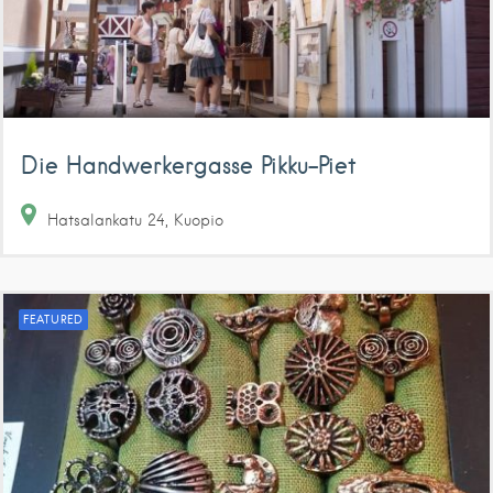
Die Handwerkergasse Pikku-Piet
Hatsalankatu
24
Kuopio
FEATURED