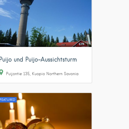
Puijo und Puijo-Aussichtsturm
Puijontie
135
Kuopio
Northern Savonia
FEATURED