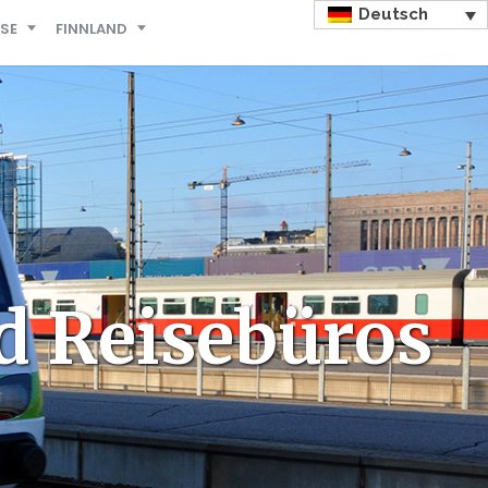
Deutsch
ISE
FINNLAND
d Reisebüros