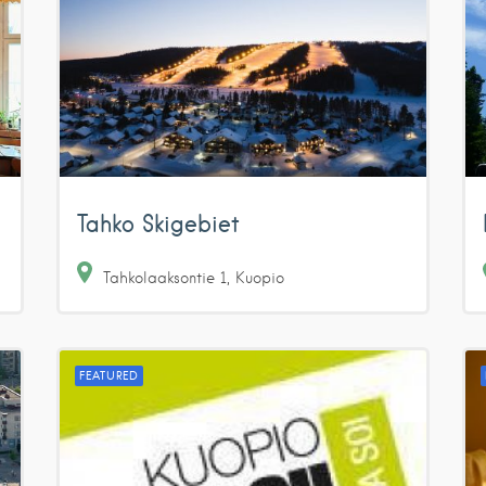
Tahko Skigebiet
Tahkolaaksontie
1
Kuopio
FEATURED