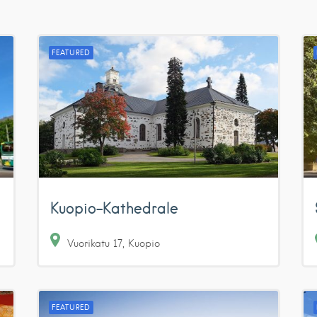
FEATURED
Kuopio-Kathedrale
Vuorikatu
17
Kuopio
FEATURED