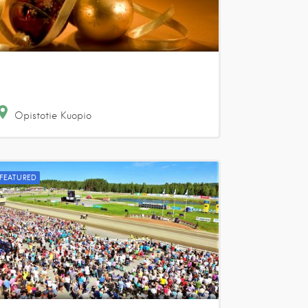
Opistotie
Kuopio
FEATURED