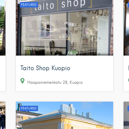
FEATURED
Taito Shop Kuopio
Haapaniemenkatu
28
Kuopio
FEATURED