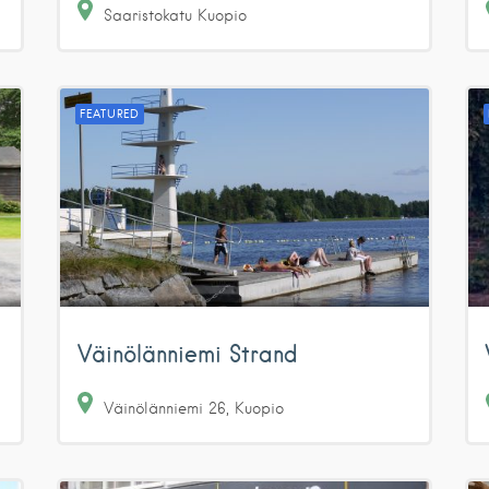
Saaristokatu
Kuopio
FEATURED
Väinölänniemi Strand
Väinölänniemi
26
Kuopio