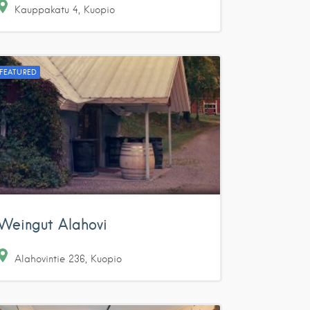
Kauppakatu
4
Kuopio
FEATURED
Weingut Alahovi
Alahovintie
236
Kuopio