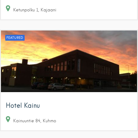
Ketunpolku
1
Kajaani
FEATURED
Hotel Kainu
Kainuuntie
84
Kuhmo