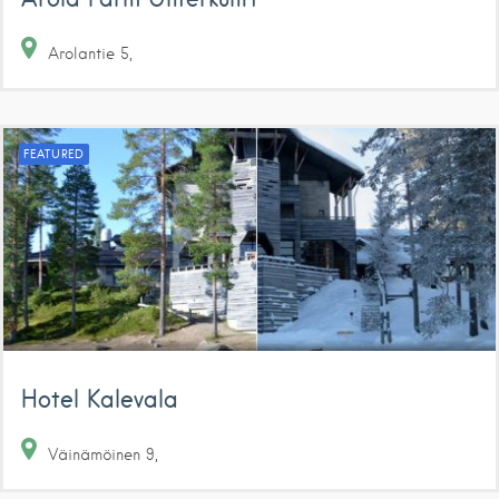
Arolantie
5
FEATURED
Hotel Kalevala
Väinämöinen
9