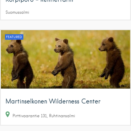
Suomussalmi
FEATURED
Martinselkonen Wilderness Center
Pirttivaarantie
131
Ruhtinansalmi