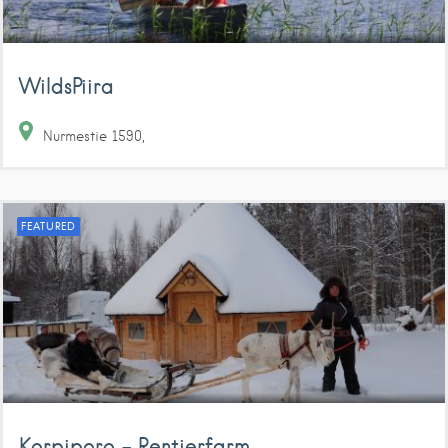
WildsPiira
Nurmestie
1590
FEATURED
Korpiporo – Rentierfarm