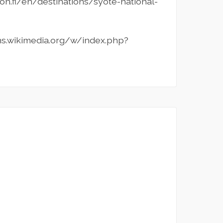
on.fi/en/destinations/syote-national-
ons.wikimedia.org/w/index.php?