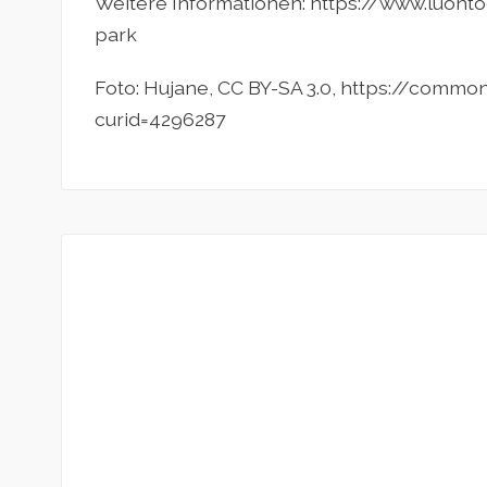
Weitere Informationen: https://www.luonto
park
Foto: Hujane, CC BY-SA 3.0, https://comm
curid=4296287