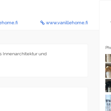
ehome.fi
www.vanillehome.fi
Pho
us Innenarchitektur und