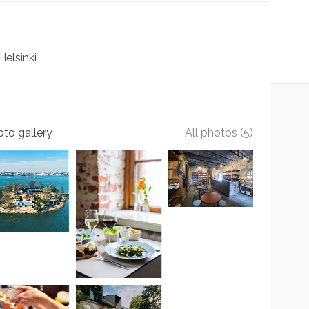
Helsinki
to gallery
All photos (5)