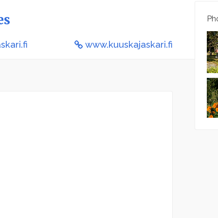
es
Pho
kari.fi
www.kuuskajaskari.fi