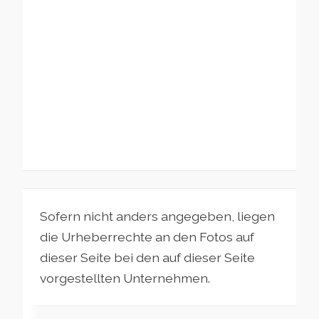
Sofern nicht anders angegeben, liegen
die Urheberrechte an den Fotos auf
dieser Seite bei den auf dieser Seite
vorgestellten Unternehmen.