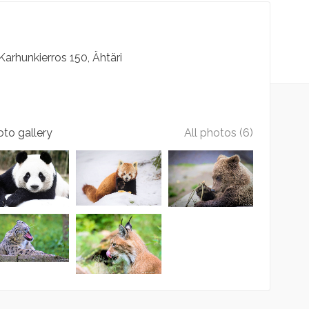
Karhunkierros
150
Ähtäri
to gallery
All photos (6)