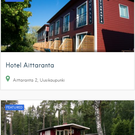
Hotel Aittaranta
Aittaranta
2
Uusikaupunki
FEATURED