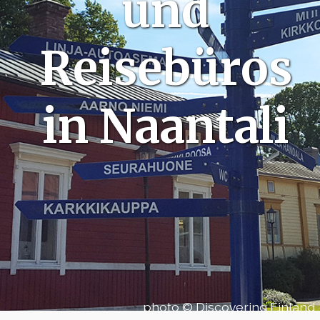
und
Reisebüros
in Naantali
photo © Discovering Finland