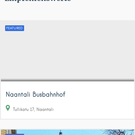
FEATURED
Naantali Busbahnhof
Tullikatu
17
Naantali