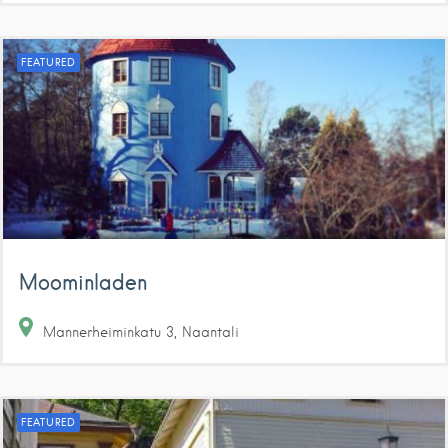
FEATURED
Moominladen
Mannerheiminkatu
3
Naantali
FEATURED