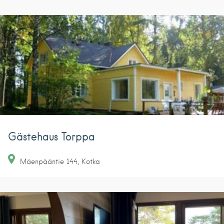
Gästehaus Torppa
Mäenpääntie
144
Kotka