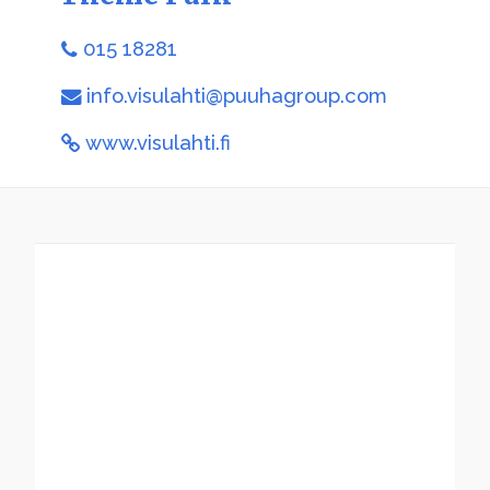
015 18281
info.visulahti@puuhagroup.com
www.visulahti.fi