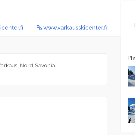
center.fi
www.varkausskicenter.fi
Pho
 Varkaus, Nord-Savonia.