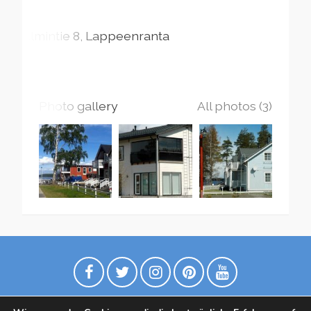
Almintie
8
Lappeenranta
Photo gallery
All photos (3)