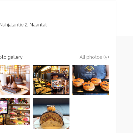
Nuhjalantie
2
Naantali
to gallery
All photos (5)