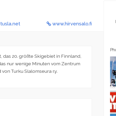
tusla.net
www.hirvensalo.fi
Pho
 das 20. größte Skigebiet in Finnland,
t, das nur wenige Minuten vom Zentrum
d von Turku Slalomseura r.y.