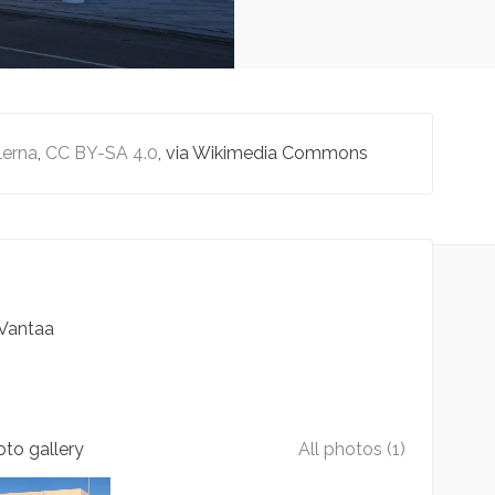
lerna
,
CC BY-SA 4.0
, via Wikimedia Commons
Vantaa
to gallery
All photos (1)