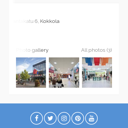
Rantakatu
6
Kokkola
Photo gallery
All photos (3)