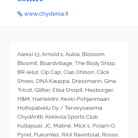
www.chydenia.fi
Aleksi 13, Arnold´s, Aukia, Blossom,
Bloomit, Boardvillage, The Body Shop,
BR-lelut, Cip Cap, Clas Ohlson, Click
Shoes, DNA Kauppa, Dressmann, Gina
Tricot, Glitter, Elisa Shopit, Hesburger,
H&M, Hairlekiini, Keski-Pohjanmaan
Hoitopalvelu Oy / Terveysasema
ChydAntti, Kokkola Sports Club,
Kultajousi, JC, Matiné, Mick´s, Polarn O.
Pyret, Pukumies, RAX Ravintolat, Rosso,