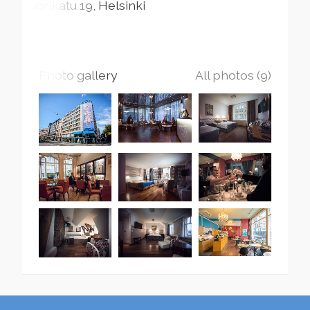
Vuorikatu
19
Helsinki
Photo gallery
All photos (9)