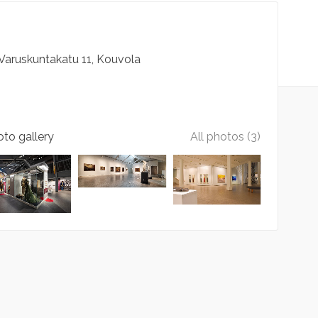
Varuskuntakatu
11
Kouvola
to gallery
All photos (3)