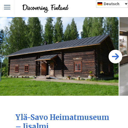
Deutsch
Ylä-Savo Heimatmuseum
– Iisalmi