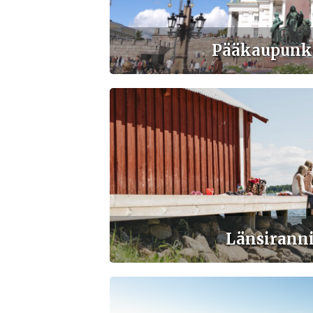
Pääkaupunk
Länsirann