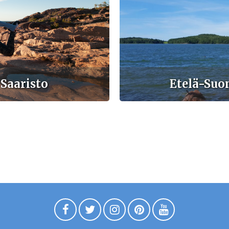
Saaristo
Etelä-Suom