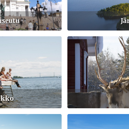
iseutu
Jä
ikko