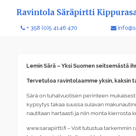
Ravintola Säräpirtti Kippuras
+ 358 (0)5 4146 470
info@sa
Lemin Särä – Yksi Suomen seitsemästä i
Tervetuloa ravintolaamme yksin, kaksin ta
Särä on tuhatvuotisen perinteen mukaisest
kypsytys takaa suussa sulavan makunautin
nautitaan hartaasti ja niin monta kierrosta k
www.sarapirtti.fi – Voit tutustua tarkemmi