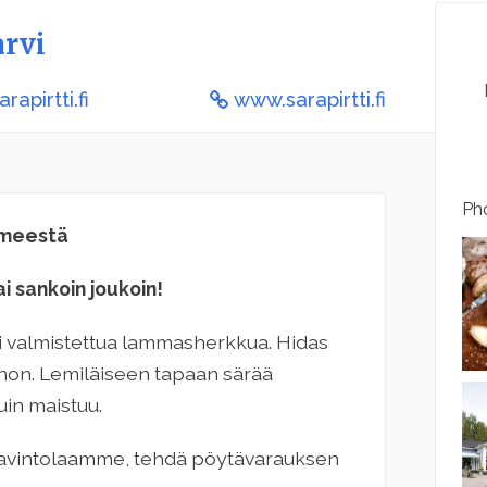
arvi
rapirtti.fi
www.sarapirtti.fi
Pho
hmeestä
i sankoin joukoin!
i valmistettua lammasherkkua. Hidas
non. Lemiläiseen tapaan särää
uin maistuu.
n ravintolaamme, tehdä pöytävarauksen