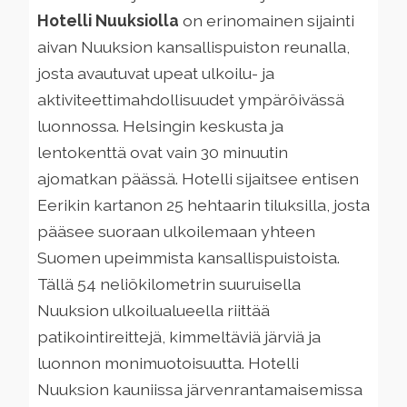
Hotelli Nuuksiolla
on erinomainen sijainti
aivan Nuuksion kansallispuiston reunalla,
josta avautuvat upeat ulkoilu- ja
aktiviteettimahdollisuudet ympäröivässä
luonnossa. Helsingin keskusta ja
lentokenttä ovat vain 30 minuutin
ajomatkan päässä. Hotelli sijaitsee entisen
Eerikin kartanon 25 hehtaarin tiluksilla, josta
pääsee suoraan ulkoilemaan yhteen
Suomen upeimmista kansallispuistoista.
Tällä 54 neliökilometrin suuruisella
Nuuksion ulkoilualueella riittää
patikointireittejä, kimmeltäviä järviä ja
luonnon monimuotoisuutta. Hotelli
Nuuksion kauniissa järvenrantamaisemissa