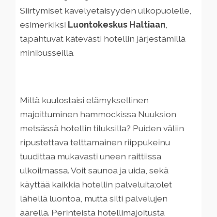
Siirtymiset kävelyetäisyyden ulkopuolelle,
esimerkiksi
Luontokeskus Haltiaan
,
tapahtuvat kätevästi hotellin järjestämillä
minibusseilla.
Miltä kuulostaisi elämyksellinen
majoittuminen hammockissa Nuuksion
metsässä hotellin tiluksilla? Puiden väliin
ripustettava telttamainen riippukeinu
tuudittaa mukavasti uneen raittiissa
ulkoilmassa. Voit saunoa ja uida, sekä
käyttää kaikkia hotellin palveluita;olet
lähellä luontoa, mutta silti palvelujen
äärellä. Perinteistä hotellimajoitusta