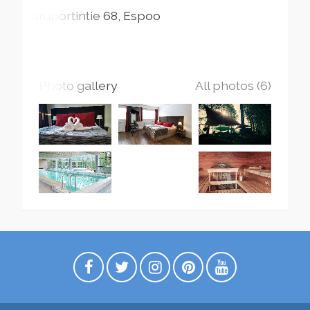
Naruportintie
68
Espoo
Photo gallery
All photos (6)