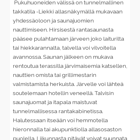
Pukuhuoneiden välissä on tunnelmallinen
takkatila -Liekki allasnäkymällä mukavaan
yhdessäoloon ja saunajuomien
nauttimiseen. Hirsisestä rantasaunasta
pääsee pulahtamaan järveen joko laiturilta
tai hiekkarannalta, talvella voi vilvoitella
avannossa. Saunan jälkeen on mukava
rentoutua terassilla järvimaisemia katsellen,
nauttien omista tai grillimestarin
valmistamista herkuista. Järvelle voi lähteä
soutelemaan hotellin veneellä. Talvisin
saunajuomat ja itapala maistuvat
tunnelmallisessa rantakabinetissa.
Halutessaan itseään voi hemmotella
hieronnalla tai akupunktiolla allasosaston
puolella. Liikunnasta pitävät voivat suunnata