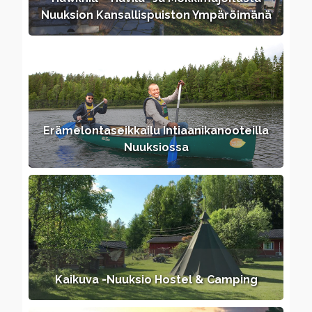
Nuuksion Kansallispuiston Ympäröimänä
Erämelontaseikkailu Intiaanikanooteilla
Nuuksiossa
Kaikuva -Nuuksio Hostel & Camping