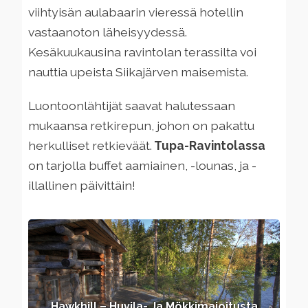
viihtyisän aulabaarin vieressä hotellin
vastaanoton läheisyydessä.
Kesäkuukausina ravintolan terassilta voi
nauttia upeista Siikajärven maisemista.
Luontoonlähtijät saavat halutessaan
mukaansa retkirepun, johon on pakattu
herkulliset retkieväät.
Tupa-Ravintolassa
on tarjolla buffet aamiainen, -lounas, ja -
illallinen päivittäin!
Hawkhill – Huvila- Ja Mökkimajoitusta