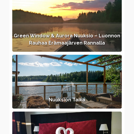
Green Window & Aurora Nuuksio – Luonnon
Rauhaa Erämaajärven Rannalla
Nuuksion Taika