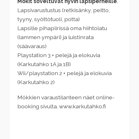
Mökit soveltuvat hyvin lapsiperheille
.
Lapsivarustustus (retkisänky, peitto,
tyyny, syöttötuoli, potta)
Lapsille pihapiirissä oma hiihtolatu
(lammen ympäri) ja luistinrata
(säävaraus)
Playstation 3 + pelejä ja elokuvia
(Karkutahko 1A ja 1B)
Wii/playstation 2 + pelejä ja elokuvia
(Karkutahko 2)
Mökkien varaustilanteen näet online-
booking sivulta. www.karkutahko.fi