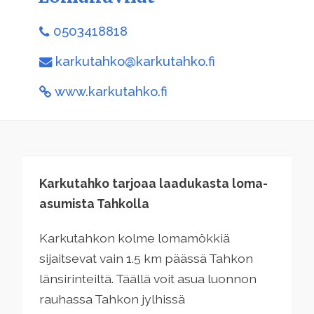
0503418818
karkutahko@karkutahko.fi
www.karkutahko.fi
Karkutahko tarjoaa laadukasta loma-
asumista Tahkolla
Karkutahkon kolme lomamökkiä
sijaitsevat vain 1.5 km päässä Tahkon
länsirinteiltä. Täällä voit asua luonnon
rauhassa Tahkon jylhissä