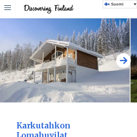
Suomi
Karkutahkon
Lomahuvilat