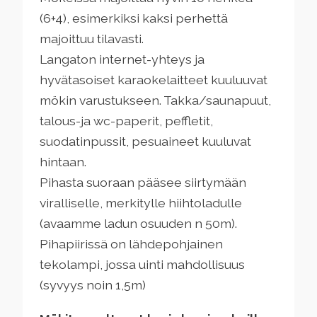
(6+4), esimerkiksi kaksi perhettä
majoittuu tilavasti.
Langaton internet-yhteys ja
hyvätasoiset karaokelaitteet kuuluuvat
mökin varustukseen. Takka/saunapuut,
talous-ja wc-paperit, peffletit,
suodatinpussit, pesuaineet kuuluvat
hintaan.
Pihasta suoraan pääsee siirtymään
viralliselle, merkitylle hiihtoladulle
(avaamme ladun osuuden n 50m).
Pihapiirissä on lähdepohjainen
tekolampi, jossa uinti mahdollisuus
(syvyys noin 1,5m)