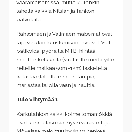
vaaramaisemissa, mutta kuitenkin
lähellä kaikkia Nilsiän ja Tahkon
palveluita.
Rahasmäen ja Välimäen maisemat ovat
läpi vuoden tutustumisen arvoiset. Voit
patikoida, pyöräillä MTB, hiihtää,
moottorikelkkailla (virallisille merkityille
reiteille matkaa 50m -1km) lasketella,
kalastaa (lähellä mm. erälampia)
marjastaa tai olla vaan ja nauttia.
Tule viihtymään.
Karkutahkon kaikki kolme lomamökkiä
ovat korkeatasoisia, hyvin varusteltuja.
Mökeissä majoittuu hyvin 10 henkeä