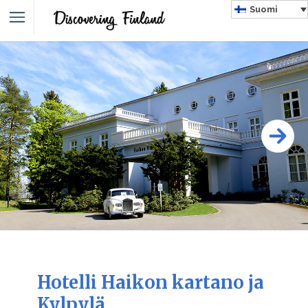
Suomi
Hotelli Haikon kartano ja
Kylpylä