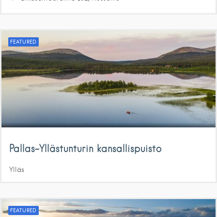
FEATURED
Pallas–Yllästunturin kansallispuisto
Ylläs
FEATURED