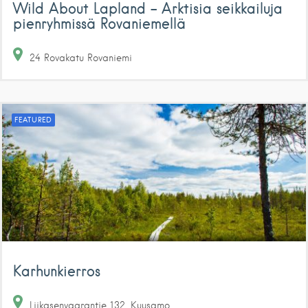
Wild About Lapland – Arktisia seikkailuja
pienryhmissä Rovaniemellä
24 Rovakatu
Rovaniemi
FEATURED
Karhunkierros
Liikasenvaarantie
132
Kuusamo