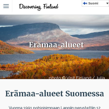
Suomi
Erämaa-alueet
photo © Visit Finland / Julia
Kivelä
Erämaa-alueet Suomessa
Vuonna 1991 pohjoisimpaan Lappiin perustettiin 12