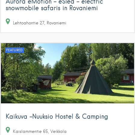
Aurora eMotion – eSled – electric
snowmobile safaris in Rovaniemi
Lehtoahontie
27
Rovaniemi
FEATURED
Kaikuva -Nuuksio Hostel & Camping
Kaislammentie
65
Veikkola