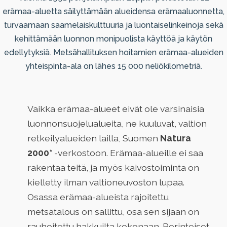
erämaa-aluetta säilyttämään alueidensa erämaaluonnetta,
turvaamaan saamelaiskulttuuria ja luontaiselinkeinoja sekä
kehittämään luonnon monipuolista käyttöä ja käytön
edellytyksiä. Metsähallituksen hoitamien erämaa-alueiden
yhteispinta-ala on lähes 15 000 neliökilometriä.
Vaikka erämaa-alueet eivät ole varsinaisia
luonnonsuojelualueita, ne kuuluvat, valtion
retkeilyalueiden lailla, Suomen
Natura
2000*
-verkostoon. Erämaa-alueille ei saa
rakentaa teitä, ja myös kaivostoiminta on
kielletty ilman valtioneuvoston lupaa.
Osassa erämaa-alueista rajoitettu
metsätalous on sallittu, osa sen sijaan on
rauhoitettu hakkuilta kokonaan. Perinteiset