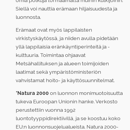
omia polkuja törmäämättä muihin kulkijoihin.
Siellä voi nauttia erämaan hiljaisuudesta ja
luonnosta.
Erämaat ovat myös lappilaisten
virkistyskäytössä, ja niiden avulla pidetään
yllä lappilaisia eränkäyntiperinteitä ja -
kulttuuria. Toimintaa ohjaavat
Metsähallituksen ja alueen toimijoiden
laatimat sekä ympäristöministeriön
vahvistamat hoito- ja käyttösuunnitelmat.
*Natura 2000
on luonnon monimuotoisuutta
tukeva Euroopan Unionin hanke. Verkosto
perustettiin vuonna 1992
luontotyyppidirektiivillä, ja se koostuu koko
EU:n luonnonsuojelualueista. Natura 2000-