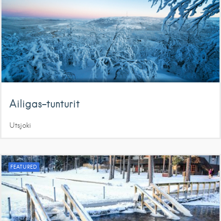
Ailigas-tunturit
Utsjoki
FEATURED