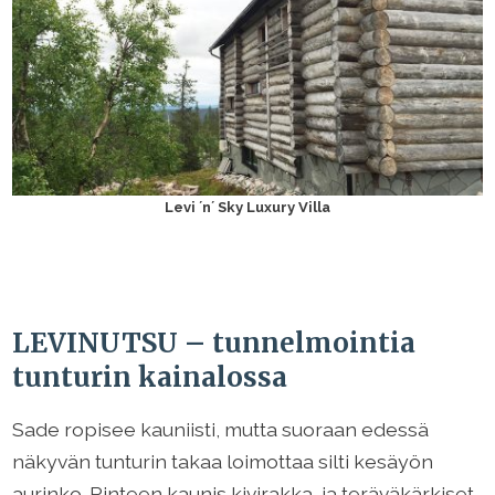
Levi ´n´ Sky Luxury Villa
LEVINUTSU – tunnelmointia
tunturin kainalossa
Sade ropisee kauniisti, mutta suoraan edessä
näkyvän tunturin takaa loimottaa silti kesäyön
aurinko. Rinteen kaunis kivirakka, ja teräväkärkiset