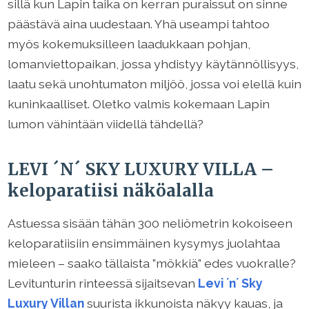
sillä kun Lapin taika on kerran puraissut on sinne
päästävä aina uudestaan. Yhä useampi tahtoo
myös kokemuksilleen laadukkaan pohjan,
lomanviettopaikan, jossa yhdistyy käytännöllisyys,
laatu sekä unohtumaton miljöö, jossa voi elellä kuin
kuninkaalliset. Oletko valmis kokemaan Lapin
lumon vähintään viidellä tähdellä?
LEVI ´N´ SKY LUXURY VILLA –
keloparatiisi näköalalla
Astuessa sisään tähän 300 neliömetrin kokoiseen
keloparatiisiin ensimmäinen kysymys juolahtaa
mieleen – saako tällaista ”mökkiä” edes vuokralle?
Levitunturin rinteessä sijaitsevan
Levi ´n´ Sky
Luxury Villan
suurista ikkunoista näkyy kauas, ja