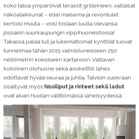
koko taloa ympäröivät terassit grilleineen, valtaisat
näköalaikkunat – ellei maisema ja revontulet
kertoisi muuta – voisi tosiaan luulla olevansa
jossakin suurkaupungin vippihuoneistossa!
Takassa palaa tuli ja lukemattomat kynttilät tuovat
tunnelmaa tähän 2015 valmistuneeseen 250
neliömetrin kokoiseen kartanoon. Valtavan
kokoinen olohuone sekä avokeittiö lähes
odottavat hyvää seuraa ja juhlia. Talvisin vuokraan
sisältyvät myös
hissiliput ja rinteet sekä ladut
ovat aivan huvilan välittömässä läheisyydessä.