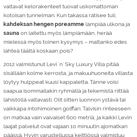
valtavat kelorakenteet tuovat uskomattoman
kotoisan tunnelman. Kun takassa rätisee tuli,
kahdeksan hengen poreamme
lämpiää ulkona ja
sauna
on laitettu myös lämpiämään, herää
mielessä myös toinen kysymys – maltanko edes
lähteä täältä koskaan pois?
2012 valmistunut Levi ´n´ Sky Luxury Villa pitää
sisällään kolme kerrosta, ja makuuhuoneita villasta
löytyy hulppeat kuusi kappaletta. Tänne voisi
saapua isommallakin ryhmällä ja tekemistä riittää
lähistöllä valtavasti. Olit sitten luonnon ystävä tai
vaikkapa intohimoinen golffari. Talvisin rinteeseen
on matkaa vain vaivaiset 600 metriä, ja kaikki Levin
laajat palvelut ovat vajaan 10 minuutin ajomatkan
päässä. Hyvin varustellussa keittiössä valmistuu