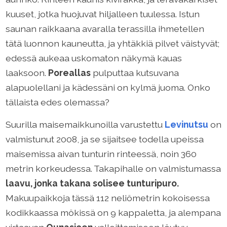
kuuset, jotka huojuvat hiljalleen tuulessa. Istun
saunan raikkaana avaralla terassilla ihmetellen
tätä luonnon kauneutta, ja yhtäkkiä pilvet väistyvät;
edessä aukeaa uskomaton näkymä kauas
laaksoon.
Poreallas
pulputtaa kutsuvana
alapuolellani ja kädessäni on kylmä juoma. Onko
tällaista edes olemassa?
Suurilla maisemaikkunoilla varustettu
Levinutsu
on
valmistunut 2008, ja se sijaitsee todella upeissa
maisemissa aivan tunturin rinteessä, noin 360
metrin korkeudessa. Takapihalle on valmistumassa
laavu, jonka takana solisee tunturipuro.
Makuupaikkoja tässä 112 neliömetrin kokoisessa
kodikkaassa mökissä on 9 kappaletta, ja alempana