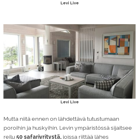
Levi Live
Levi Live
Mutta niitä ennen on lähdettävä tutustumaan
poroihin ja huskyihin. Levin ympäristössä sijaitsee
reilu
50 safariyritystä,
joissa riittää lähes