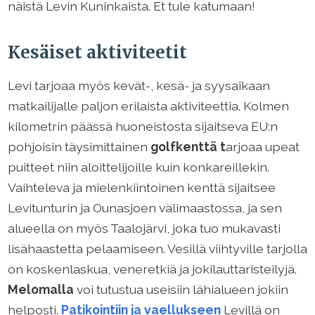
näistä Levin Kuninkaista. Et tule katumaan!
Kesäiset aktiviteetit
Levi tarjoaa myös kevät-, kesä- ja syysaikaan
matkailijalle paljon erilaista aktiviteettia. Kolmen
kilometrin päässä huoneistosta sijaitseva EU:n
pohjoisin täysimittainen
golfkenttä t
arjoaa upeat
puitteet niin aloittelijoille kuin konkareillekin.
Vaihteleva ja mielenkiintoinen kenttä sijaitsee
Levitunturin ja Ounasjoen välimaastossa, ja sen
alueella on myös Taalojärvi, joka tuo mukavasti
lisähaastetta pelaamiseen. Vesillä viihtyville tarjolla
on koskenlaskua, veneretkiä ja jokilauttaristeilyjä.
Melomalla
voi tutustua useisiin lähialueen jokiin
helposti.
Patikointiin ja vaellukseen
Levillä on