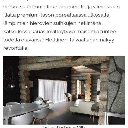
herkut suuremmallekin seurueelle, ja viimeistään
illalla premium-tason porealtaassa ulkosalla
lämpimien hierovien suihkujen hellimänä
katsellessa kauas levittäytyviä maisemia tuntee
todella elävänsä! Hetkinen, taivaallahan näkyy
revontulia!
Levi ´n´ Sky Luxury Villa