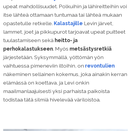
upeat mahdollisuudet. Polkuihin ja lähireitteihin voi
itse lähteä ottamaan tuntumaa tai lähteä mukaan
opastetulle retkelle.
Kalastajille
Levin järvet,
lammet, joet ja pikkupurot tarjoavat upeat puitteet
tuulastamiseen sekä
heitto- ja
perhokalastukseen
. Myös
metsästysretkiä
järjestetään. Syksymmällä, yöttömän yön
vaihtuessa pimeneviin iltoihin, on
revontulien
näkeminen sellainen kokemus, joka ainakin kerran
elämässä on koettava, ja Levi onkin
maailmanlaajuisesti yksi parhaista paikoista
todistaa tätä silmiä hivelevää väriloistoa.