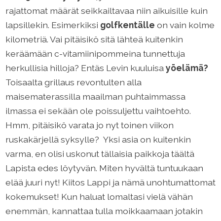
rajattomat määrät seikkailtavaa niin aikuisille kuin
lapsillekin. Esimerkiksi
golfkentälle
on vain kolme
kilometriä. Vai pitäisikö sitä lähteä kuitenkin
keräämään c-vitamiinipommeina tunnettuja
herkullisia hilloja? Entäs Levin kuuluisa
yöelämä?
Toisaalta grillaus revontulten alla
maisematerassilla maailman puhtaimmassa
ilmassa ei sekään ole poissuljettu vaihtoehto.
Hmm, pitäisikö varata jo nyt toinen viikon
ruskakärjellä syksylle? Yksi asia on kuitenkin
varma, en olisi uskonut tällaisia paikkoja täältä
Lapista edes löytyvän. Miten hyvältä tuntuukaan
elää juuri nyt! Kiitos Lappi ja nämä unohtumattomat
kokemukset! Kun haluat lomaltasi vielä vähän
enemmän, kannattaa tulla moikkaamaan jotakin