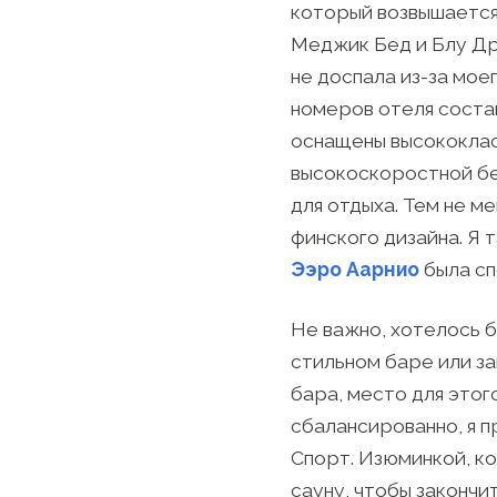
который возвышается
Меджик Бед и Блу Дри
не доспала из-за мо
номеров отеля состав
оснащены высококлас
высокоскоростной бе
для отдыха. Тем не м
финского дизайна. Я 
Ээро Аарнио
была сп
Не важно, хотелось 
стильном баре или за
бара, место для этог
сбалансированно, я п
Спорт. Изюминкой, к
сауну, чтобы закончи