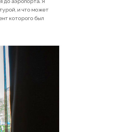
я до аэропорта. Я
турой, и что может
ент которого был