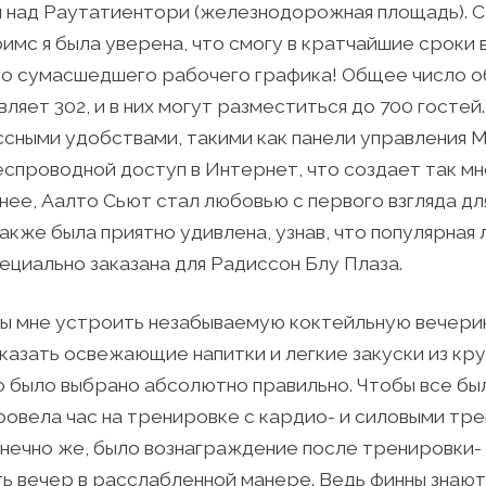
 над Раутатиентори (железнодорожная площадь). С
мс я была уверена, что смогу в кратчайшие сроки в
его сумасшедшего рабочего графика! Общее число о
ляет 302, и в них могут разместиться до 700 гостей
сными удобствами, такими как панели управления 
спроводной доступ в Интернет, что создает так м
енее, Аалто Сьют стал любовью с первого взгляда дл
также была приятно удивлена, узнав, что популярная
ециально заказана для Радиссон Блу Плаза.
бы мне устроить незабываемую коктейльную вечери
казать освежающие напитки и легкие закуски из кр
о было выбрано абсолютно правильно. Чтобы все бы
ровела час на тренировке с кардио- и силовыми тр
онечно же, было вознаграждение после тренировки-
ть вечер в расслабленной манере. Ведь финны знают