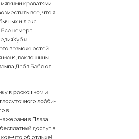
 мягкими кроватями
озместить все, что я
бычных и люкс
. Все номера
МедияХуб и
ного возможностей
я меня, поклонницы
 лампа Дабл Бабл от
нку в роскошном и
углосуточного лобби-
ло в
енажерами в Плаза
 бесплатный доступ в
 кое-что об отдыхе!