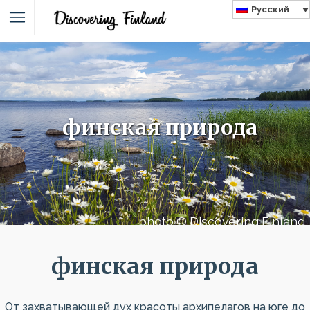
Русский
финская природа
photo © Discovering Finland
финская природа
От захватывающей дух красоты архипелагов на юге до