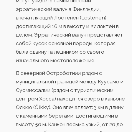
могут увидеть самый высокий
эрратический валун в Финляндии,
впечатляющий Лостенен (Lostenen),
достигающий 16 м в высоту и 27 локтей в
целом. Эрратический валун представляет
собой кусок основной породы, которая
была сдвинута ледником со своего
изначального местоположения.
В северной Остроботнии рядом с
муниципальной границей между Куусамо и
Суомиссалми (рядом с туристическим
центром Хосса) находится озеро в каньоне
Олккю (Ölkky). Оно впечатляет: 3 км в длину
с каменными берегами, достигающими в
высоту 50 м. Каньон весьма узкий, от 20 до