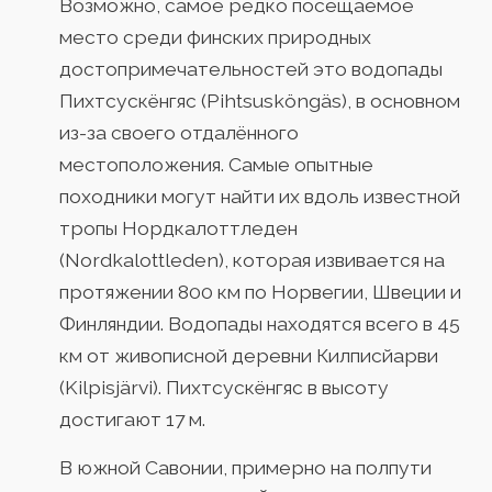
Возможно, самое редко посещаемое
место среди финских природных
достопримечательностей это водопады
Пихтсускёнгяс (Pihtsusköngäs), в основном
из-за своего отдалённого
местоположения. Самые опытные
походники могут найти их вдоль известной
тропы Нордкалоттледен
(Nordkalottleden), которая извивается на
протяжении 800 км по Норвегии, Швеции и
Финляндии. Водопады находятся всего в 45
км от живописной деревни Килписйарви
(Kilpisjärvi). Пихтсускёнгяс в высоту
достигают 17 м.
В южной Савонии, примерно на полпути