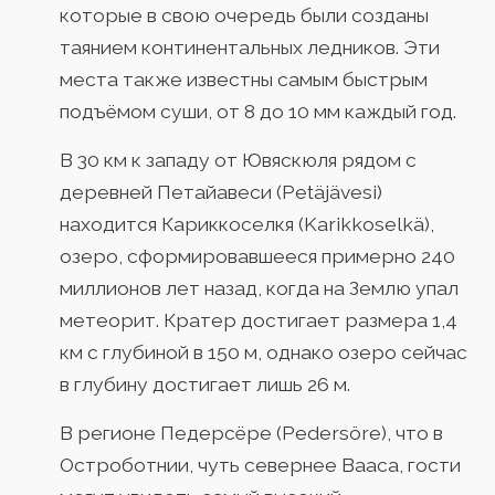
которые в свою очередь были созданы
таянием континентальных ледников. Эти
места также известны самым быстрым
подъёмом суши, от 8 до 10 мм каждый год.
В 30 км к западу от Ювяскюля рядом с
деревней Петайавеси (Petäjävesi)
находится Кариккоселкя (Karikkoselkä),
озеро, сформировавшееся примерно 240
миллионов лет назад, когда на Землю упал
метеорит. Кратер достигает размера 1,4
км с глубиной в 150 м, однако озеро сейчас
в глубину достигает лишь 26 м.
В регионе Педерсёре (Pedersöre), что в
Остроботнии, чуть севернее Вааса, гости