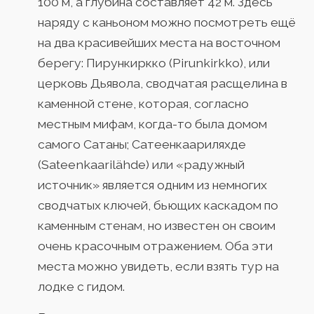
100 м, а глубина составляет 42 м. Здесь
наряду с каньоном можно посмотреть ещё
на два красивейших места на восточном
берегу: Пирункиркко (Pirunkirkko), или
церковь Дьявола, сводчатая расщелина в
каменной стене, которая, согласно
местным мифам, когда-то была домом
самого Сатаны; Сатеенкаариляхде
(Sateenkaarilähde) или «радужный
источник» является одним из немногих
сводчатых ключей, бьющих каскадом по
каменным стенам, но известен он своим
очень красочным отражением. Оба эти
места можно увидеть, если взять тур на
лодке с гидом.