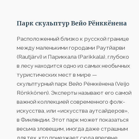
Парк скульптур Вейо Рёнккёнена
Расположенный близко к русской границе
между маленькими городами Раутйарви
(Rautjärvi) и Париккала (Parikkala), глубоко
в лесу находится одно из самых необычных
туристических мест в мире —
скульптурный парк Вейо Рёнккёнена (Veijo
Rönkkönen). Эксперты называют его самой
важной коллекцией современного фолк-
искусства, или «искусства аутсайдеров»,
в Финляндии. Этот парк может показаться
весьма зловещим, иногда даже страшным
для тех, кто приезжает сюда впервые.