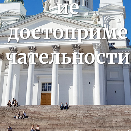
ие
достоприме
чательности