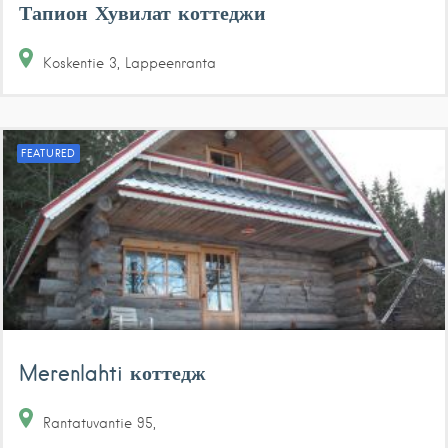
Тапион Хувилат коттеджи
Koskentie
3
Lappeenranta
FEATURED
Merenlahti коттедж
Rantatuvantie
95