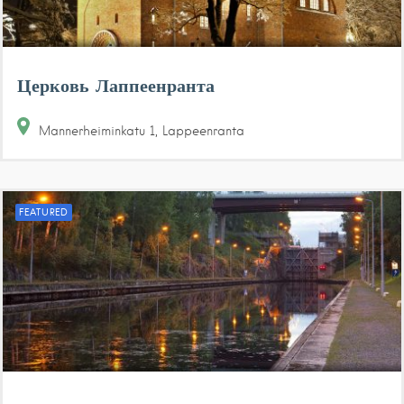
Церковь Лаппеенранта
Mannerheiminkatu
1
Lappeenranta
FEATURED