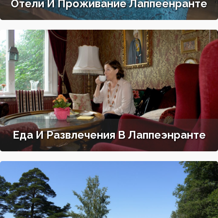
Отели И Проживание Лаппеенранте
Еда И Развлечения В Лаппеэнранте