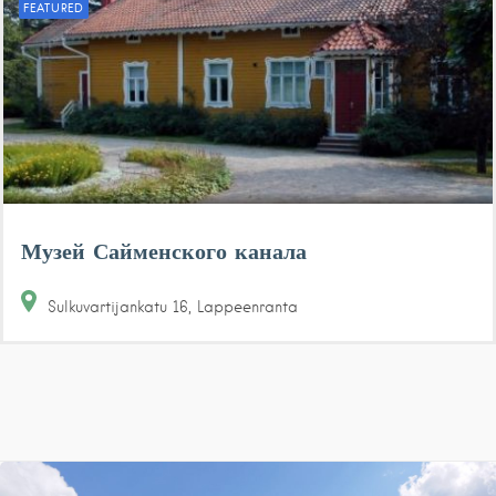
FEATURED
Музей Сайменского канала
Sulkuvartijankatu
16
Lappeenranta