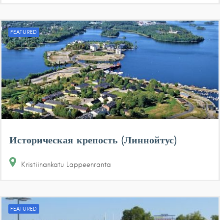
FEATURED
Историческая крепость (Линнойтус)
Kristiinankatu
Lappeenranta
FEATURED