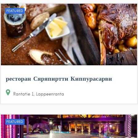
FEATURED
ресторан Сяряпиртти Киппурасарви
Rantatie
1
Lappeenranta
FEATURED