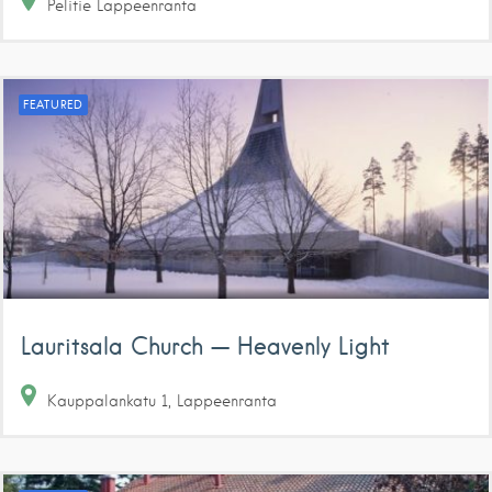
Pelitie
Lappeenranta
FEATURED
Lauritsala Church — Heavenly Light
Kauppalankatu
1
Lappeenranta