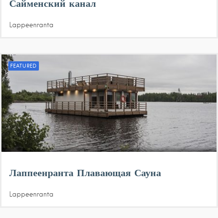
Сайменский канал
Lappeenranta
FEATURED
Лаппеенранта Плавающая Сауна
Lappeenranta