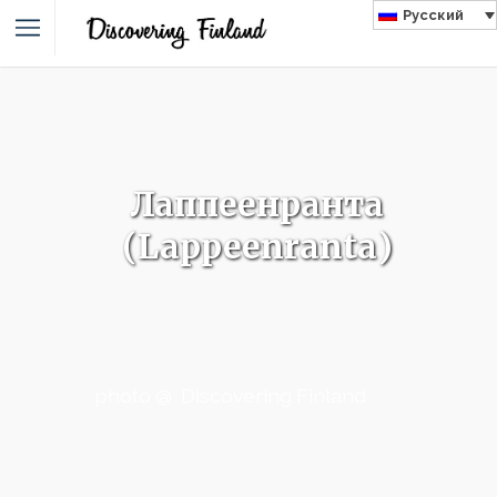
Русский
Лаппеенранта
(Lappeenranta)
photo @ Discovering Finland