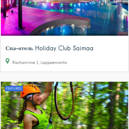
Спа-отель Holiday Club Saimaa
Rauhanrinne
1
Lappeenranta
FEATURED